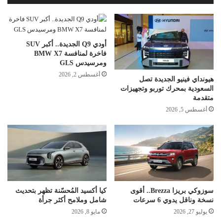
أودي Q9 الجديدة.. أكبر SUV
فاخرة لمنافسة BMW X7
ومرسيدس GLS
أغسطس 2, 2026
هيونداي فينيو الجديدة تصل
السعودية بمحرك توربو وتجهيزات
متقدمة
أغسطس 5, 2026
سوزوكي بريزا Brezza.. أقوى
كيا أكسيد المُحسّنة تظهر بتحديث
نسخة وناقل يدوي 6 سرعات
شامل وملامح أكثر جرأة
يوليو 27, 2026
مايو 8, 2026