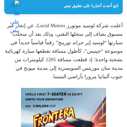
تابع أحدث أخبارنا على تطبيق نبض
أعلنت شركة لوسيد موتورز Lucid Motors، عن إنجاز غير
مسبوق يضاف إلى سجلها التقني، وذلك بعد أن سجلت
سيارتها “لوسيد إير جراند تورينج” رقماً قياسياً جديداً في
موسوعة “جينيس”، كأطول مسافة تقطعها سيارة كهربائية
بشحنة واحدة؛ إذ قطعت مسافة 1205 كيلومترات من
مدينة سان موريتس السويسرية إلى مدينة ميونخ في
جنوب ألمانيا مرورا بأراضي النمسا.