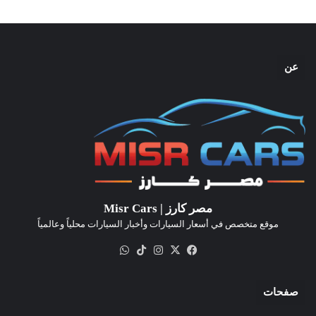
عن
مصر كارز | Misr Cars
موقع متخصص في أسعار السيارات وأخبار السيارات محلياً وعالمياً
‫X
فيسبوك
انستقرام
‫TikTok
واتساب
صفحات