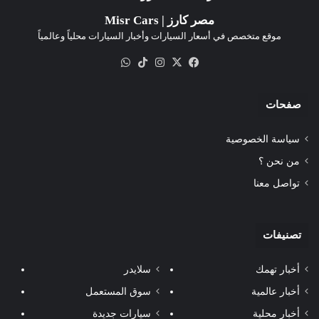
مصر كارز | Misr Cars
موقع متخصص في أسعار السيارات وأخبار السيارات محلياً وعالمياً
‫X
فيسبوك
انستقرام
‫TikTok
واتساب
صفحات
سياسة الخصوصية
من نحن ؟
تواصل معنا
تصنيفات
أخبار تهمك
سلايدر
أخبار عالمية
سوق المستعمل
أخبار محلية
سيارات جديدة