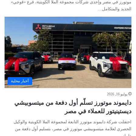
موتورز في مصر وإحدى شركات مجموعة الملا الكويتية، فرع «فوجي»
الجديد والمتكامل…
أخبار محلية
يوليو 16, 2026
دايموند موتورز تسلّم أول دفعة من ميتسوبيشي
ديستينيتور للعملاء في مصر
احتفلت شركة دايموند موتورز التابعة لمجموعة الملا الكويتية والوكيل
الحصري لعلامة ميتسوبيشي موتورز في مصر، بتسليم أول دفعة من
طراز…