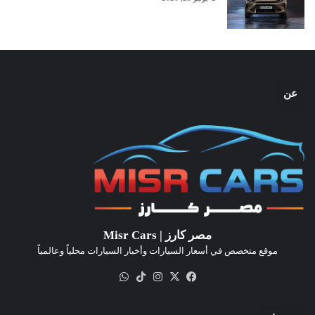
عن
مصر كارز | Misr Cars
موقع متخصص في أسعار السيارات وأخبار السيارات محلياً وعالمياً
‫X
فيسبوك
انستقرام
‫TikTok
واتساب