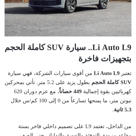
Li Auto L9.. سيارة SUV كاملة الحجم
بتجهيزات فاخرة
تعتبر
Li Auto L9
من أقوى سيارات الشركة، فهي سيارة
SUV كاملة الحجم
بطول يزيد على 5.2 متر. تأتي بمحركين
كهربائيين بقوة إجمالية
449 حصاناً
، مع عزم دوران 620
نيوتن متر، ما يمنحها تسارعاً من 0 إلى 100 كم/س خلال
5.3 ثانية
.
من الداخل، تعتمد L9 على تصميم داخلي فاخر بستة
مقاعد مزودة بالتدفئة والتهوية والتدليك، حتى الصف