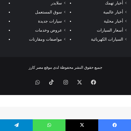
أخبار تهمك
سلايدر
أخبار عالمية
سوق المستعمل
أخبار محلية
سيارات جديدة
أسعار السيارات
عروض وخدمات
السيارات الكهربائية
مواصفات ومقارنات
جميع حقوق النشر محفوظة لدى موقع مصر كارز
فيسبوك
‫X
انستقرام
‫TikTok
واتساب
يسبوك
‫X
واتساب
تيلقرام