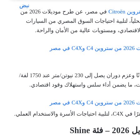
ين Citroën
في مصر، عن طرح موديلات 2026 من
ياً، لتلبية احتياجات السوق المصري من السيارات
ء الاقتصادي، ومستويات عالية من الأمان والراحة.
تأتي السيارتان بمحرك 1.2 لتر Turbo يولد 130 حصانًا وعزم دوران يصل إلى 230 نيوتن/متر عند 1750 لفة/