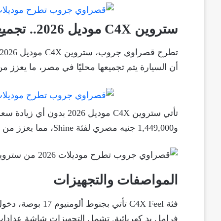
ستروين C4X موديل 2026.. تجميع محلي بفئتين
أن السيارة يتم تجميعها محليًا في مصر، ما يعزز من
و1,449,000 جنيه مصري لفئة Shine، مما يعزز من جاذبيتها في السوق المحلية.
المواصفات والتجهيزات
فئة C4X Feel تأتي