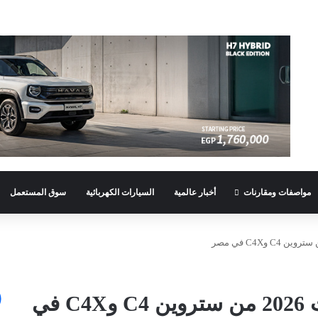
مواصفات ومقارنات
أخبار عالمية
السيارات الكهربائية
سوق المستعمل
قصراوي جروب تطرح موديلات 2026 من ستروين C4 وC4X في