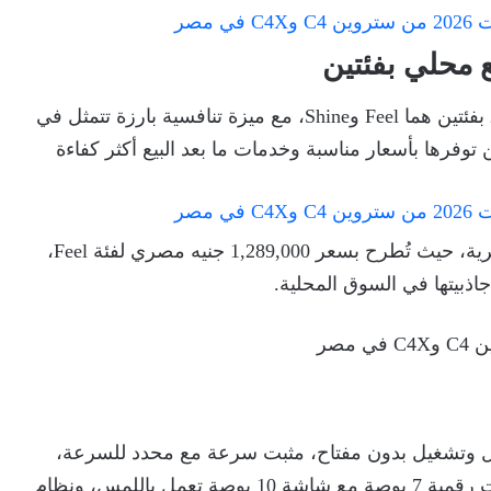
تطرح قصراوي جروب، ستروين C4X موديل 2026 بفئتين هما Feel وShine، مع ميزة تنافسية بارزة تتمثل في
 توفرها بأسعار مناسبة وخدمات ما بعد البيع أكثر كفاءة
تأتي ستروين C4X موديل 2026 بدون أي زيادة سعرية، حيث تُطرح بسعر 1,289,000 جنيه مصري لفئة Feel،
 بجنوط ألومنيوم 17 بوصة، دخول وتشغيل بدون مفتاح، مثبت سرعة مع محدد للسرعة،
فرامل يد كهربائية. تشمل التجهيزات شاشة عدادات رقمية 7 بوصة مع شاشة 10 بوصة تعمل باللمس، ونظام