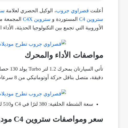
أعلنت
قصراوي جروب
، الوكيل الحصري لعلامة
سترو
ستروين C4
المستوردة و
ستروين C4X
المجمعة محل
الأوروبية التي تجمع بين التكنولوجيا الحديثة، الأدا
مواصفات الأداء والمحرك
دقيقة، متصل بناقل حركة أوتوماتيكي من 8 سرعات، ما يضمن أداء سلس واستهلاك وقود اقتصادي.
سعة الشنطة الخلفية: 380 لترًا في C4 و510 لترًا في C4X، لتلبية احتياجات الأسرة والاستخدام العملي.
سعر ومواصفات ستروين C4 موديل 2026 – فئة Shine