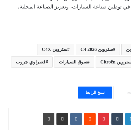
 في توطين صناعة السيارات، وتعزيز الصناعة المحلية،
ن
ستروين C4 2026
ستروين C4X
تروين Citroën
سوق السيارات
قصراوي جروب
نسخ الرابط
لينكدإن
بينتيريست
مشاركة عبر البريد
طباعة