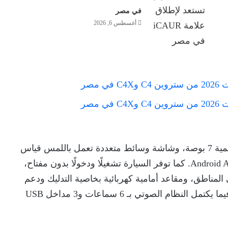
في مصر
أغسطس 6, 2026
أما من الداخل، فتقدم C4 Shine شاشة عدادات رقمية 7 بوصة، وشاشة وسائط متعددة تعمل باللمس قياس
10 بوصات، مع دعم أنظمة Apple CarPlay™ وAndroid Auto. كما توفر السيارة تشغيلًا ودخولًا بدون مفتاح،
ئي المناطق، ومقاعد أمامية كهربائية بخاصية التدليك ودعم
أسفل الظهر. توفران مستويات عالية من الراحة، فيما يكتمل النظام الصوتي بـ 6 سماعات و3 مداخل USB