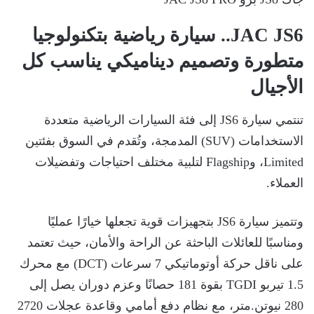
JAC JS6.. سيارة رياضية بتكنولوجيا
متطورة وتصميم ديناميكي يناسب كل
الأجيال
تنتمي سيارة JS6 إلى فئة السيارات الرياضية متعددة
الاستخدامات (SUV) المدمجة، وتُقدم في السوق بفئتين
Limited، وFlagship لتلبية مختلف احتياجات وتفضيلات
العملاء.
وتتميز سيارة JS6 بتجهيزات قوية تجعلها خيارًا عمليًا
ومناسبًا للعائلات الباحثة عن الراحة والأمان، حيث تعتمد
على ناقل حركة أوتوماتيكي 7 سرعات (DCT) مع محرك
1.5 تيربو TGDI بقوة 181 حصانًا وعزم دوران يصل إلى
280 نيوتن.متر، مع نظام دفع أمامي وقاعدة عجلات 2720