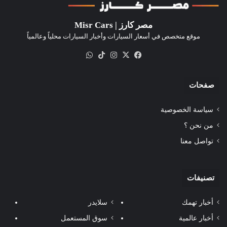
مصر كارز | Misr Cars
موقع متخصص في أسعار السيارات وأخبار السيارات محلياً وعالمياً
‫X
فيسبوك
انستقرام
‫TikTok
واتساب
صفحات
سياسة الخصوصية
من نحن ؟
تواصل معنا
تصنيفات
أخبار تهمك
سلايدر
أخبار عالمية
سوق المستعمل