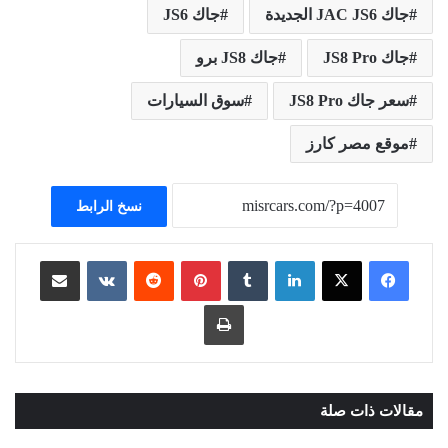
جاك JAC JS6 الجديدة
جاك JS6
جاك JS8 Pro
جاك JS8 برو
سعر جاك JS8 Pro
سوق السيارات
موقع مصر كارز
نسخ الرابط
لينكدإن
بينتيريست
مشاركة عبر البريد
طباعة
مقالات ذات صلة