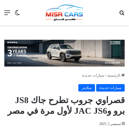
بحث عن
الق
الوضع ا
الرئيسية
/
سيارات جديدة
سيارات جديدة
سلايدر
قصراوي جروب تطرح جاك JS8
برو وJAC JS6 لأول مرة في مصر
سبتمبر 1, 2025