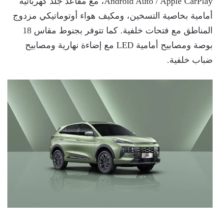
Android Auto / Apple CarPlay، مع مقاعد جلد كهربائية
أمامية بخاصية التسخين، ومكيف هواء أوتوماتيكي مزدوج
المناطق مع فتحات خلفية. كما تتوفر بجنوط مقاس 18
بوصة ومصابيح أمامية LED مع إضاءة نهارية ومصابيح
ضباب خلفية.