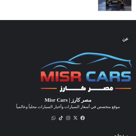
عن
مصر كارز | Misr Cars
موقع متخصص في أسعار السيارات وأخبار السيارات محلياً وعالمياً
‫X
فيسبوك
انستقرام
‫TikTok
واتساب
صفحات