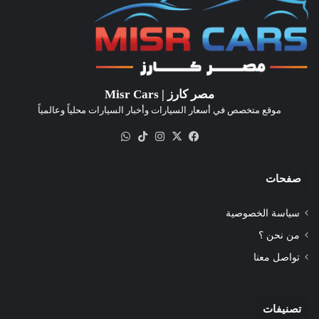
مصر كارز | Misr Cars
موقع متخصص في أسعار السيارات وأخبار السيارات محلياً وعالمياً
‫X
فيسبوك
انستقرام
‫TikTok
واتساب
صفحات
سياسة الخصوصية
من نحن ؟
تواصل معنا
تصنيفات