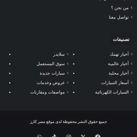
من نحن ؟
تواصل معنا
تصنيفات
أخبار تهمك
سلايدر
أخبار عالمية
سوق المستعمل
أخبار محلية
سيارات جديدة
أسعار السيارات
عروض وخدمات
السيارات الكهربائية
مواصفات ومقارنات
جميع حقوق النشر محفوظة لدى موقع مصر كارز
فيسبوك
‫X
انستقرام
‫TikTok
واتساب