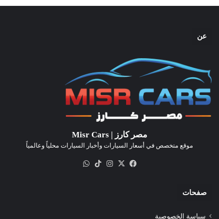
عن
مصر كارز | Misr Cars
موقع متخصص في أسعار السيارات وأخبار السيارات محلياً وعالمياً
‫X
فيسبوك
انستقرام
‫TikTok
واتساب
صفحات
سياسة الخصوصية