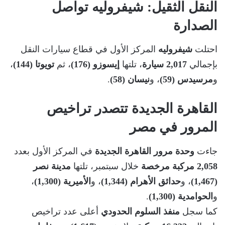
النقل الثقيل: شيفروليه تواصل
الصدارة
احتلت
شيفروليه
المركز الأول في قطاع سيارات النقل
بإجمالي
2,017 سيارة
، تلتها
إيسوزو (176)
، ثم
تويوتا (144)
،
و
مرسيدس (59)
، و
نيسان (58)
.
القاهرة الجديدة تتصدر تراخيص
المرور في مصر
جاءت
وحدة مرور القاهرة الجديدة
في المركز الأول بعدد
2,058 مركبة مرخصة
خلال سبتمبر، تلتها
مدينة نصر
(1,467)
، و
حدائق الأهرام (1,344)
، و
الأميرية (1,300)
،
و
الحوامدية (1,300)
.
كما سجل
منفذ السلوم الحدودي
أعلى عدد تراخيص