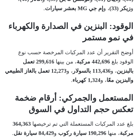
و
زيكر (33)
، و
إم جي MG بعشر سيارات
.
الوقود: البنزين في الصدارة والكهرباء
في نمو مستمر
أوضح التقرير أن عدد المركبات المرخصة حسب نوع
الوقود بلغ
442,696 مركبة
، من بينها
299,616 تعمل
بالبنزين
، و
113,436 بالسولار
، و
12,273 تعمل بالغاز الطبيعي
والبنزين معًا
، و
1,324 كهرباء
.
المستعمل والجمركي: أرقام ضخمة
تعكس حجم التداول في السوق
بلغ عدد المركبات المستعملة التي تم ترخيصها
364,363
مركبة
، منها
190,296 سيارة ركوب
و
84,429 سيارة نقل
.