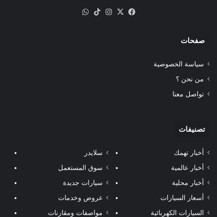
‫X
فيسبوك
انستقرام
‫TikTok
واتساب
صفحات
سياسة الخصوصية
من نحن ؟
تواصل معنا
تصنيفات
أخبار تهمك
سلايدر
أخبار عالمية
سوق المستعمل
أخبار محلية
سيارات جديدة
أسعار السيارات
عروض وخدمات
السيارات الكهربائية
مواصفات ومقارنات