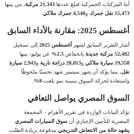
أما المركبات الجمركية فبلغ عددها
21,343 مركبة
، من بينها
15,473 نقل جمرك
و
4,540 جمرك ملاكي
.
أغسطس 2025: مقارنة بالأداء السابق
أشار التقرير السابق لشهر
أغسطس 2025
إلى تسجيل
52,482 مركبة جديدة
بانخفاض
2.5%
عن يوليو، بينها
19,558 سيارة ملاكي
و
28,013 دراجة نارية
و
2,943 سيارة
نقل
، مما يؤكد أن شهر سبتمبر شهد تحسنًا ملحوظًا
واستعادة لحركة السوق بنسبة نمو بلغت
8%
.
السوق المصري يواصل التعافي
تؤكد البيانات الواردة في تقرير الأهرام – المجمعة
المصرية للتأمين الإجباري أن
سوق السيارات المصري
يشهد حالة من الانتعاش التدريجي
مدفوعة بزيادة الطلب