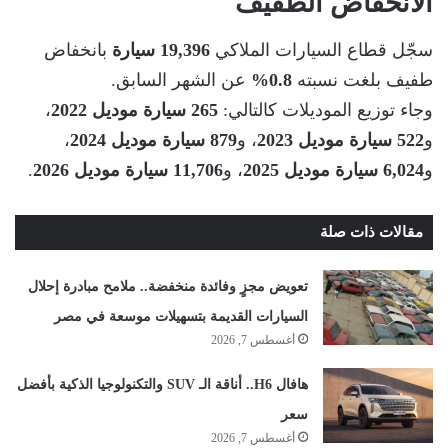
الانخفاض الطفيف
سجّل قطاع السيارات الملاكي
19,396 سيارة
بانخفاض
طفيف بلغت نسبته
0.8%
عن الشهر السابق.
وجاء توزيع الموديلات كالتالي:
265 سيارة موديل 2022
،
و
522 سيارة موديل 2023
، و
879 سيارة موديل 2024
،
و
6,024 سيارة موديل 2025
، و
11,706 سيارة موديل 2026
.
مقالات ذات صلة
تعويض مجزٍ وفائدة منخفضة.. ملامح مبادرة إحلال
السيارات القديمة بتسهيلات موسعة في مصر
أغسطس 7, 2026
هافال H6.. أناقة الـ SUV والتكنولوجيا الذكية بأفضل
سعر
أغسطس 7, 2026