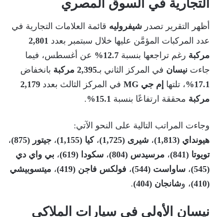
التجارية في السوق المصري
أظهر التقرير تصدر
شيفروليه
قائمة العلامات التجارية في
عدد المركبات المؤمَّن عليها خلال سبتمبر بعدد
2,801
مركبة
رغم تراجعها بنسبة
12.7%
عن أغسطس، فيما
جاءت
نيسان
في المركز الثاني بـ
2,395 مركبة
بانخفاض
17.1%
، تلتها
إم جي MG
في المركز الثالث بعدد
2,179
مركبة
محققة ارتفاعًا بنسبة
15.1%
.
وجاءت المراتب التالية على النحو الآتي:
هيونداي (1,813)
،
شيرى (1,725)
،
كيا (1,155)
،
جيتور (875)
،
تويوتا (841)
،
مرسيدس (804)
،
سكودا (619)
،
بي واي دي
(545)
،
ساواست (544)
،
فولكس فاجن (419)
،
ميتسوبيشي
(410)
، و
شانجان (404)
.
نيسان الأولى في سيارات الملاكي