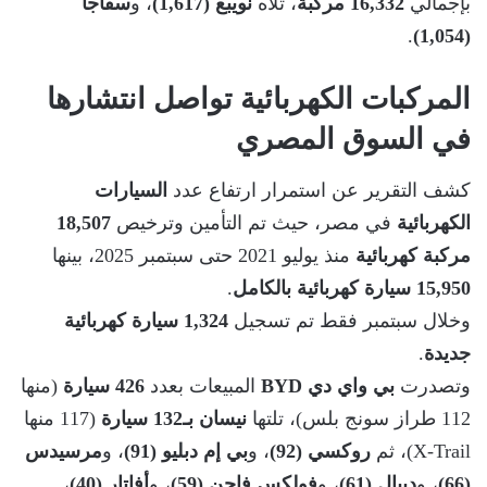
بإجمالي
16,332 مركبة
، تلاه
نويبع (1,617)
، و
سفاجا
.
(1,054)
المركبات الكهربائية تواصل انتشارها
في السوق المصري
كشف التقرير عن استمرار ارتفاع عدد
السيارات
الكهربائية
في مصر، حيث تم التأمين وترخيص
18,507
مركبة كهربائية
منذ يوليو 2021 حتى سبتمبر 2025، بينها
15,950 سيارة كهربائية بالكامل
.
وخلال سبتمبر فقط تم تسجيل
1,324 سيارة كهربائية
جديدة
.
وتصدرت
بي واي دي BYD
المبيعات بعدد
426 سيارة
(منها
112 طراز سونج بلس)، تلتها
نيسان بـ132 سيارة
(117 منها
X-Trail)، ثم
روكسي (92)
، و
بي إم دبليو (91)
، و
مرسيدس
(66)
، و
ديبال (61)
، و
فولكس فاجن (59)
، و
أفاتار (40)
،