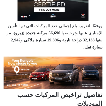
ووفقًا للتقرير، بلغ إجمالي عدد المركبات التي تم التأمين
الإجباري عليها وترخيصها
56,690 مركبة جديدة (زيرو)
، من
بينها
32,133 دراجة نارية
و
19,396 سيارة ملاكي
و
2,942
سيارة نقل
.
تفاصيل تراخيص المركبات حسب
الموديلات