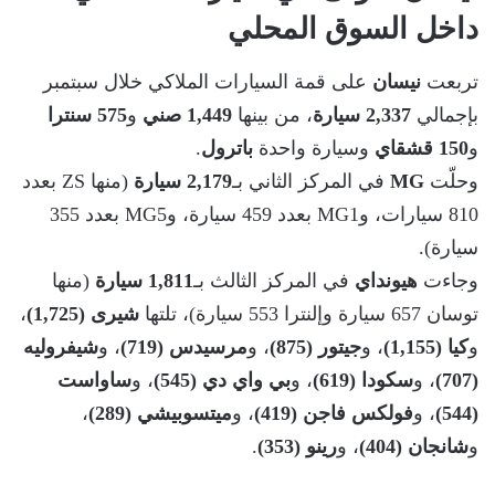
داخل السوق المحلي
تربعت
نيسان
على قمة السيارات الملاكي خلال سبتمبر
بإجمالي
2,337 سيارة
، من بينها
1,449 صني
و
575 سنترا
و
150 قشقاي
وسيارة واحدة
باترول
.
وحلّت
MG
في المركز الثاني بـ
2,179 سيارة
(منها ZS بعدد
810 سيارات، وMG1 بعدد 459 سيارة، وMG5 بعدد 355
سيارة).
وجاءت
هيونداي
في المركز الثالث بـ
1,811 سيارة
(منها
توسان 657 سيارة وإلنترا 553 سيارة)، تلتها
شيرى (1,725)
،
و
كيا (1,155)
، و
جيتور (875)
، و
مرسيدس (719)
، و
شيفروليه
(707)
، و
سكودا (619)
، و
بي واي دي (545)
، و
ساواست
(544)
، و
فولكس فاجن (419)
، و
ميتسوبيشي (289)
،
و
شانجان (404)
، و
رينو (353)
.