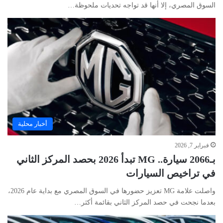
السوق المصري، إلا أنها قد تواجه تحديات ملحوظة…
أخبار محلية
فبراير 7, 2026
بـ2066 سيارة.. MG تبدأ 2026 بحصد المركز الثاني
في تراخيص السيارات
واصلت علامة MG تعزيز حضورها في السوق المصري مع بداية عام 2026،
بعدما نجحت في حصد المركز الثاني بقائمة أكثر…