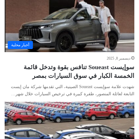
أخبار محلية
ديسمبر 8, 2025
سوإيست Soueast تنافس بقوة وتدخل قائمة
الخمسة الكبار في سوق السيارات بمصر
شهدت علامة سوإيست Soueast الصينية، التي تقدمها شركة مان إيست
التابعة لعائلة المنصور، طفرة كبيرة في ترخيص السيارات خلال شهر…