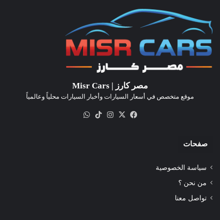
مصر كارز | Misr Cars
موقع متخصص في أسعار السيارات وأخبار السيارات محلياً وعالمياً
‫X
فيسبوك
انستقرام
‫TikTok
واتساب
صفحات
سياسة الخصوصية
من نحن ؟
تواصل معنا