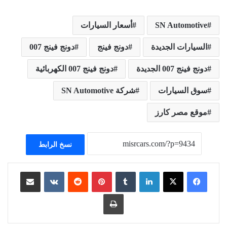
SN Automotive
أسعار السيارات
السيارات الجديدة
دونج فينج
دونج فينج 007
دونج فينج 007 الجديدة
دونج فينج 007 الكهربائية
سوق السيارات
شركة SN Automotive
موقع مصر كارز
نسخ الرابط
لينكدإن
بينتيريست
مشاركة عبر البريد
طباعة