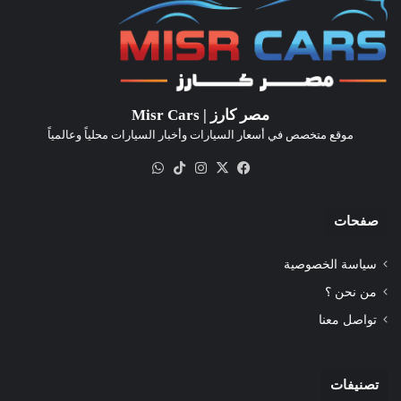
مصر كارز | Misr Cars
موقع متخصص في أسعار السيارات وأخبار السيارات محلياً وعالمياً
‫X
فيسبوك
انستقرام
‫TikTok
واتساب
صفحات
سياسة الخصوصية
من نحن ؟
تواصل معنا
تصنيفات