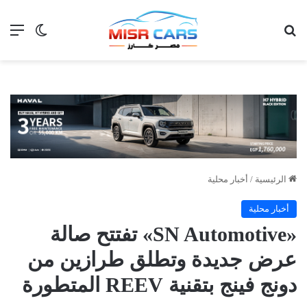
بحث عن
الق
الوضع ا
الرئيسية
/
أخبار محلية
أخبار محلية
«SN Automotive» تفتتح صالة
عرض جديدة وتطلق طرازين من
دونج فينج بتقنية REEV المتطورة