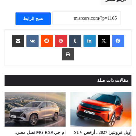
نسخ الرابط
لينكدإن
بينتيريست
مشاركة عبر البريد
طباعة
مقالات ذات صلة
أوبل فرونتيرا 2027.. أرخص SUV
ام جي MG RX9 تصل مصر..