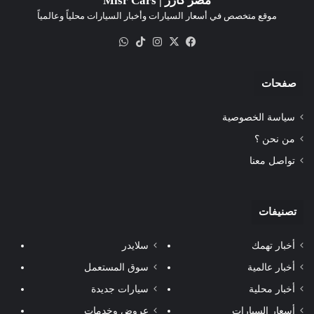
مصر كارز | Misr Cars
موقع متخصص في أسعار السيارات وأخبار السيارات محلياً وعالمياً
‫X
فيسبوك
انستقرام
‫TikTok
واتساب
صفحات
سياسة الخصوصية
من نحن ؟
تواصل معنا
تصنيفات
أخبار تهمك
سلايدر
أخبار عالمية
سوق المستعمل
أخبار محلية
سيارات جديدة
أسعار السيارات
عروض وخدمات