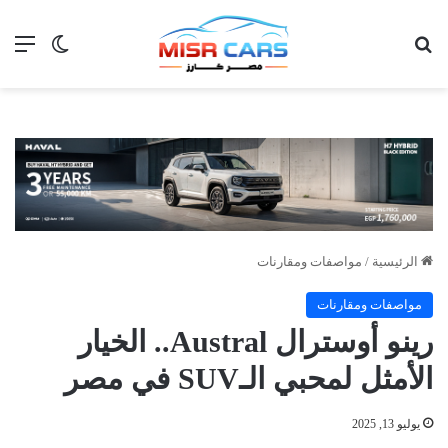
بحث عن
الق
الوضع ا
الرئيسية
/
مواصفات ومقارنات
مواصفات ومقارنات
رينو أوسترال Austral.. الخيار
الأمثل لمحبي الـSUV في مصر
يوليو 13, 2025