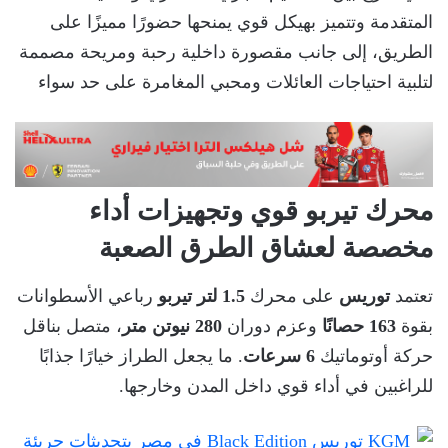
المتقدمة وتتميز بهيكل قوي يمنحها حضورًا مميزًا على
الطريق، إلى جانب مقصورة داخلية رحبة ومريحة مصممة
لتلبية احتياجات العائلات ومحبي المغامرة على حد سواء
محرك تيربو قوي وتجهيزات أداء
مخصصة لعشاق الطرق الصعبة
تعتمد
توريس
على محرك
1.5 لتر تيربو
رباعي الأسطوانات
بقوة
163 حصانًا
وعزم دوران
280 نيوتن متر
، متصل بناقل
حركة أوتوماتيك
6 سرعات
. ما يجعل الطراز خيارًا جذابًا
للراغبين في أداء قوي داخل المدن وخارجها.