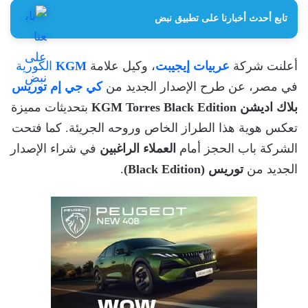
تابع أحدث أخبارنا على تطبيق نبض
أعلنت شركة
عربيات إيجيبت
، وكيل علامة
KGM
الكورية
في مصر، عن طرح الإصدار الجديد من
كي جي إم توريس
بلاك اديشن KGM Torres Black Edition
بتحديثات مميزة
تعكس هوية هذا الطراز الخاص وروحه الجريئة. كما فتحت
الشركة باب الحجز أمام
العملاء الراغبين
في شراء الإصدار
الجديد من
توريس (Black Edition)
.