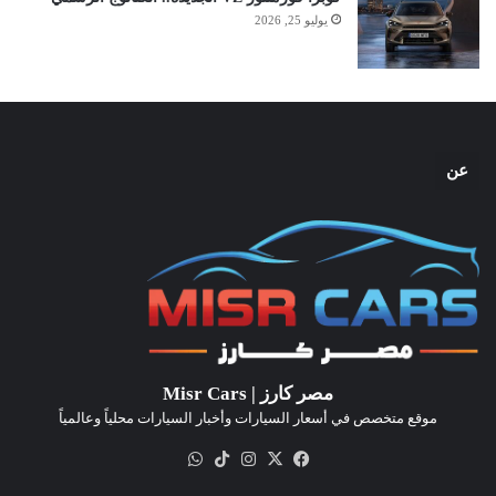
يوليو 25, 2026
عن
مصر كارز | Misr Cars
موقع متخصص في أسعار السيارات وأخبار السيارات محلياً وعالمياً
‫X
فيسبوك
انستقرام
‫TikTok
واتساب