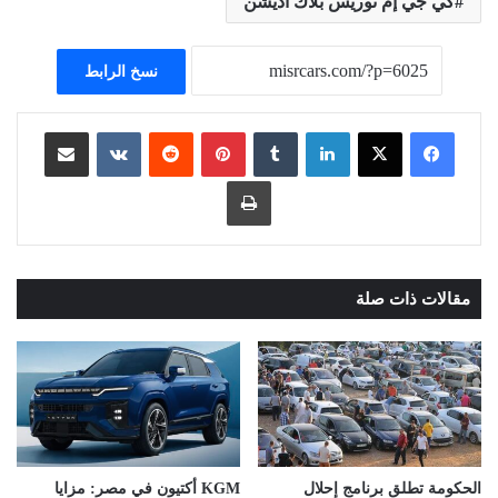
كي جي إم توريس بلاك اديشن
نسخ الرابط
لينكدإن
بينتيريست
مشاركة عبر البريد
طباعة
مقالات ذات صلة
الحكومة تطلق برنامج إحلال
KGM أكتيون في مصر: مزايا