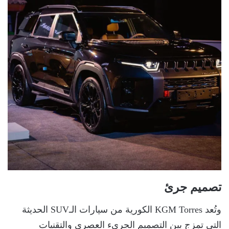
تصميم جرئ
وتُعد KGM Torres الكورية من سيارات الـSUV الحديثة
التي تمزج بين التصميم الجريء العصري والتقنيات