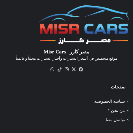
مصر كارز | Misr Cars
موقع متخصص في أسعار السيارات وأخبار السيارات محلياً وعالمياً
‫X
فيسبوك
انستقرام
‫TikTok
واتساب
صفحات
سياسة الخصوصية
من نحن ؟
تواصل معنا