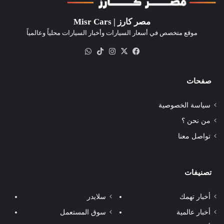
مصر كارز | Misr Cars
موقع متخصص في أسعار السيارات وأخبار السيارات محلياً وعالمياً
‫X
فيسبوك
انستقرام
‫TikTok
واتساب
صفحات
سياسة الخصوصية
من نحن ؟
تواصل معنا
تصنيفات
أخبار تهمك
سلايدر
أخبار عالمية
سوق المستعمل