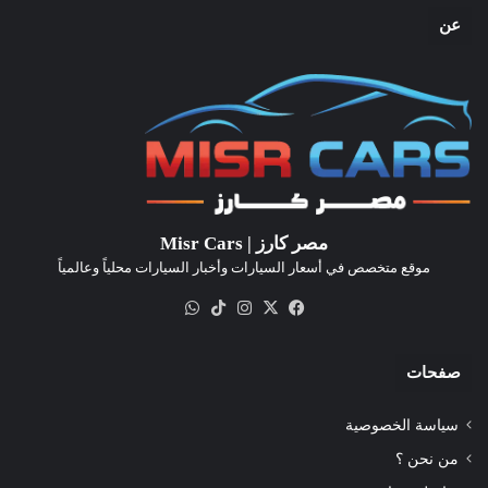
عن
مصر كارز | Misr Cars
موقع متخصص في أسعار السيارات وأخبار السيارات محلياً وعالمياً
‫X
فيسبوك
انستقرام
‫TikTok
واتساب
صفحات
سياسة الخصوصية
من نحن ؟