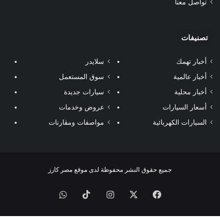
تواصل معنا
تصنيفات
أخبار تهمك
سلايدر
أخبار عالمية
سوق المستعمل
أخبار محلية
سيارات جديدة
أسعار السيارات
عروض وخدمات
السيارات الكهربائية
مواصفات ومقارنات
جميع حقوق النشر محفوظة لدى موقع مصر كارز
فيسبوك
‫X
انستقرام
‫TikTok
واتساب