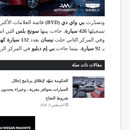
وتصدّرت
بي واي دي (BYD)
قائمة العلامات الأكثر
تسجيلها
426 سيارة
، جاءت بينها
سونج بلس
التي ا
وفي المركز الثاني حلت
نيسان
بعدد
132 سيارة كهربائية
بـ
92 سيارة
، بينما جاءت
بي إم دبليو
في المركز الرا
مقالات ذات صلة
الحكومة تمهّد لإطلاق برنامج إحلال
السيارات بحوافز مغرية.. وخبراء يحددون
شروط النجاح
أغسطس 6, 2026