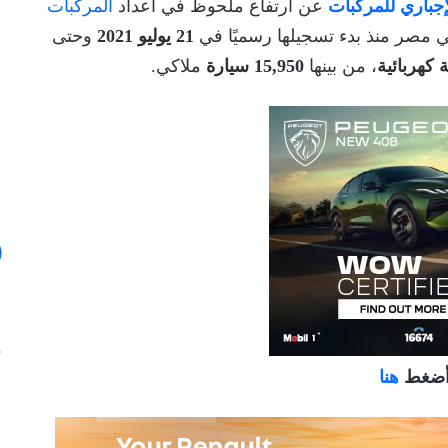
إجباري للمركبات
عن ارتفاع ملحوظ في أعداد
المركبات
في مصر منذ بدء تسجيلها رسميًا في
21 يوليو 2021
وحتى
، من بينها
15,950 سيارة
ملاكي.
 أضغط
هنا