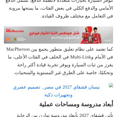
تتوفر السيارة بخيارات متعددة لأنظمة الدفع، تشمل الدفع
الأمامي والدفع الكلي في بعض الفئات، ما يمنحها مرونة
في التعامل مع مختلف ظروف القيادة.
كما تعتمد على نظام تعليق متطور يجمع بين MacPherson
في الأمام وMulti-Link في الخلف في الفئات الأعلى، ما
يعزز من ثبات السيارة ويوفر تجربة قيادة أكثر راحة
وتحكمًا، خاصة على الطرق غير المستوية والمنحنيات.
أبعاد مدروسة ومساحات عملية
تأتي قشقاي 2027 بأبعاد مدروسة توازن بين الرحابة