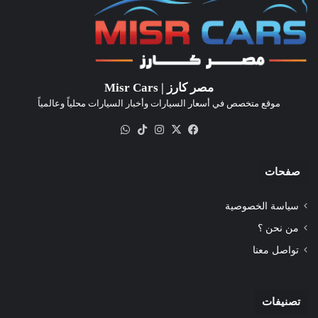
مصر كارز | Misr Cars
موقع متخصص في أسعار السيارات وأخبار السيارات محلياً وعالمياً
‫X
فيسبوك
انستقرام
‫TikTok
واتساب
صفحات
سياسة الخصوصية
من نحن ؟
تواصل معنا
تصنيفات