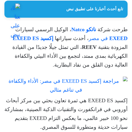
تابع أحدث أخبارنا على تطبيق نبض
طرحت شركة
ناتكو Natco
، الوكيل الرسمي لسيارات
EXEED
في مصر
، أحدث سياراتها
إكسيد EXEED ES
المزودة بتقنية
REEV
، التي تمثل جيلًا جديدًا من القيادة
الكهربائية بمدى ممتد، لتجمع بين الأداء البيئي والكفاءة
العالية دون القلق من نفاد البطارية.
إكسيد EXEED ES هي ثمرة تعاون بحثي بين مركز أبحاث
أوروبي في فرانكفورت والتقنيات الذكية الصينية، بمشاركة
نحو 100 خبير عالمي، ما يعكس التزام EXEED بتقديم
سيارات حديثة ومتطورة للسوق المصري.