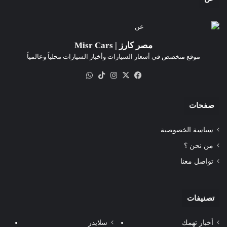
مصر كارز | Misr Cars
موقع متخصص في أسعار السيارات وأخبار السيارات محلياً وعالمياً
‫X
فيسبوك
انستقرام
‫TikTok
واتساب
صفحات
سياسة الخصوصية
من نحن ؟
تواصل معنا
تصنيفات
أخبار تهمك
سلايدر