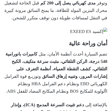
وتوفر
مدى كهربائي يصل إلى 200 كم
قبل الحاجة لتشغيل
محرك البنزين المولد للطاقة، ما يمنح السائق مرونة كبيرة
في التنقل لمسافات طويلة دون توقف متكرر للشحن.
أمان وراحة عالية
تضم السيارة أحدث أنظمة الأمان، مثل
كاميرات بانورامية
540 درجة، الركن التلقائي، مثبت سرعة متكيف، الكبح
التلقائي، كشف النقطة العمياء، أنظمة التعرف على
إشارات المرور، وتنبيه إرهاق السائق
وتوزيـع قوة الفرامل
الكهربائي EBD ونظـام دعم الفرامل HBA ونظـام
األولوية للمكابح BOS ونظـام المكابح المضاد للقفل ABS.
بالإضافة إلى
دعم تثبيت السرعة المدمج (ICA)، وإنذار