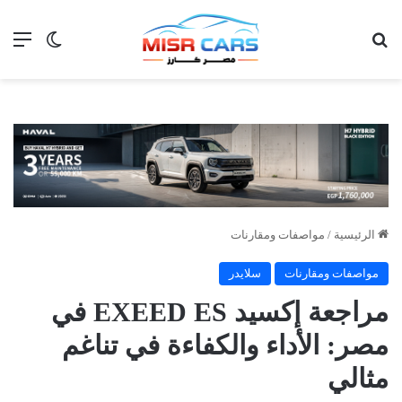
بحث عن
الق
الوضع ا
الرئيسية
/
مواصفات ومقارنات
مواصفات ومقارنات
سلايدر
مراجعة إكسيد EXEED ES في
مصر: الأداء والكفاءة في تناغم
مثالي