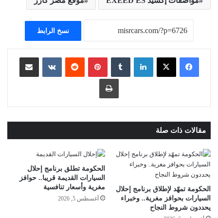
مواصفات إكسيد EXEED ES
موقع مصر كارز
نسخ الرابط
لينكدإن
بينتيريست
مشاركة عبر البريد
طباعة
مقالات ذات صلة
الحكومة تطلق برنامج إحلال
السيارات القديمة قريبا.. حوافز
مغرية وأسعار تنافسية
الحكومة تمهّد لإطلاق برنامج إحلال
السيارات بحوافز مغرية.. وخبراء
أغسطس 5, 2026
يحددون شروط النجاح