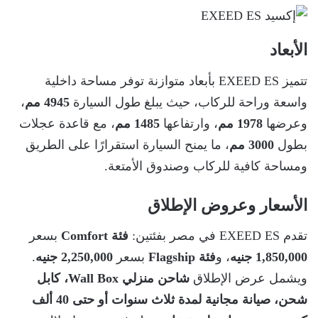
الأبعاد
تتميز EXEED ES بأبعاد متوازنة توفر مساحة داخلية
واسعة وراحة للركاب، حيث يبلغ طول السيارة
4945 مم
،
وعرضها
1978 مم
، وارتفاعها
1485 مم
، مع قاعدة عجلات
بطول
3000 مم
، ما يمنح السيارة استقرارًا على الطريق
ومساحة كافية للركاب وصندوق الأمتعة.
الأسعار وعروض الإطلاق
تقدم EXEED ES في مصر بفئتين:
فئة Comfort
بسعر
1,850,000 جنيه
، و
فئة Flagship
بسعر
2,250,000 جنيه
.
ويشمل عرض الإطلاق
شاحن منزلي Wall Box، كابل
شحن، صيانة مجانية لمدة ثلاث سنوات أو حتى 40 ألف