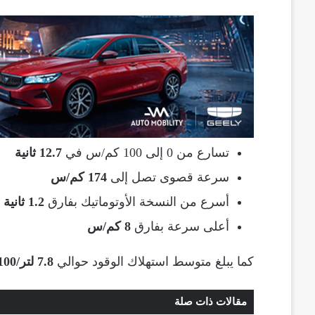
تسارع من 0 إلى 100 كم/س في
12.7 ثانية
سرعة قصوى تصل إلى
174 كم/س
أسرع من النسخة الأوتوماتيك بفارق
1.2 ثانية
أعلى سرعة بفارق
8 كم/س
كما يبلغ متوسط استهلاك الوقود حوالي
7.8 لتر/100 كم
مقالات ذات صلة