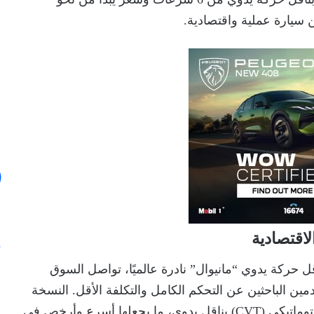
لاقتصادية
 حركة يدوي “مانيوال” نادرة عالميًا، تواصل السوق
مين الباحثين عن التحكم الكامل والتكلفة الأقل. النسخة
تستبدل ناقل الحركة الأوتوماتيكي (CVT) بناقل يدوي، ما يجعلها أسرع وأرخص في