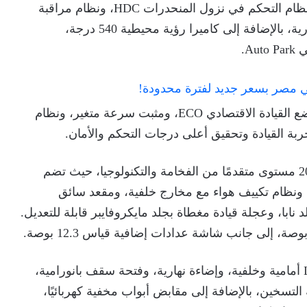
في الجر TCS، ومساعد صعود المرتفعات HSA، ونظام التحكم في نزول المنحدرات HDC، ونظام مراقبة
ضغط الإطارات، والتحذير من مغادرة الحارة المرورية، بالإضافة إلى كاميرا رؤية محيطية 540 درجة،
A.
وتوفر السيارة أيضًا مزايا قيادة متعددة، من بينها وضع القيادة الاقتصادي ECO، ومثبت سرعة متغير، ونظام
وتعكس المقصورة الداخلية لـ Kaiyi X7 موديل 2026 مستوى متقدمًا من الفخامة والتكنولوجيا، حيث تضم
ونظام تكييف هواء مع مخارج خلفية، ومقعد سائق
ابا، وعجلة قيادة مغطاة بجلد مايكروفايبر قابلة للتعديل.
أما التصميم الخارجي، فيبرز من خلال مصابيح LED أمامية وخلفية، وإضاءة نهارية، وفتحة سقف بانورامية،
التسخين، بالإضافة إلى مقابض أبواب مخفية كهربائيًا،