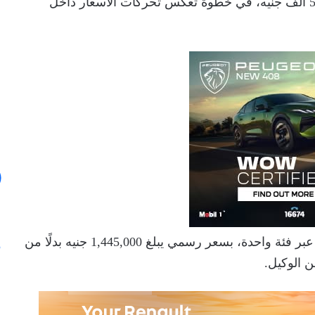
في السوق المصرية بقيمة 50 ألف جنيه، في خطوة تعكس تحركات الأسعار داخل
وتُطرح كايي X7 موديل 2026 في السوق المصرية عبر فئة واحدة، بسعر رسمي يبلغ 1,445,000 جنيه بدلًا من