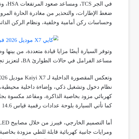
وحساسات ركن أمامية وخلفية، ونظام الركن الذاتي uto Park
مساعد الفرامل في حالات الطوارئ BA، لتعزيز تجربة القيادة وتحقيق أعلى درجات التحكم والأمان.
نظام دخول وتشغيل ذكي، وإضاءة داخلية محيطية، 
كهربائي مزود بخاصية الذاكرة، ومقاعد مكسوة بجلد ن
كما تأتي السيارة بلوحة عدادات رقمية قياس 14.6 بوصة، إلى جانب شاشة عدادات إضافية قياس 12.3 بوصة.
ومرايات جانبية كهربائية قابلة للطي مزودة بخاصية 