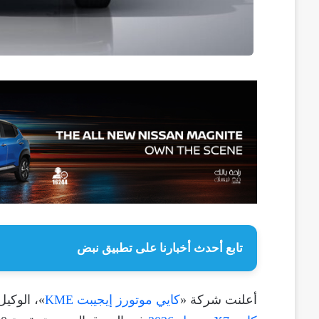
تابع أحدث أخبارنا على تطبيق نبض
أعلنت شركة «
كايي موتورز إيجيبت KME
»، الوكيل