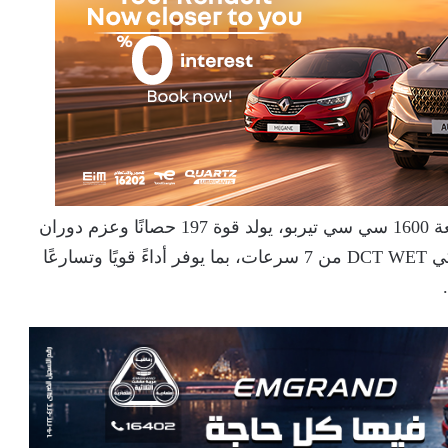
وتعتمد السيارة على محرك رباعي الأسطوانات سعة 1600 سي سي تيربو، يولد قوة 197 حصانًا وعزم دوران
أقصى 290 نيوتن/متر، متصل بناقل حركة أوتوماتيكي DCT WET من 7 سرعات، بما يوفر أداءً قويًا وتسارعًا