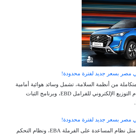
متكاملة من أنظمة السلامة، تشمل وسائد هوائية أمامية
وجانبية، ونظام المكابح المانعة للانغلاق ABS، ونظام التوزيع الإلكتروني للفرامل EBD، وبرنامج الثبات
كما تضم مجموعة من أنظمة المساعدة المتقدمة، مثل نظام المساعدة على الفرملة EBA، ونظام التحكم