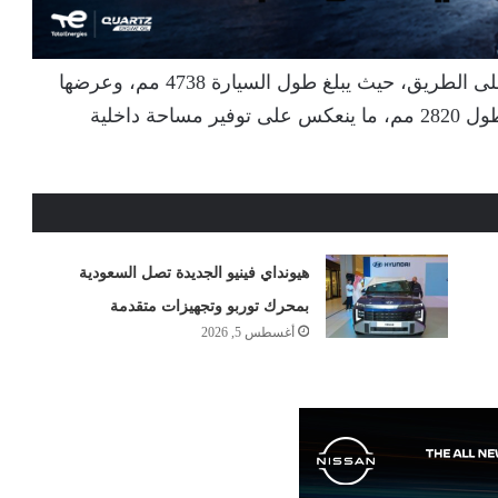
وتتميز Kaiyi X7 بأبعاد خارجية تعزز من حضورها على الطريق، حيث يبلغ طول السيارة 4738 مم، وعرضها
1968 مم، وارتفاعها 1708 مم، مع قاعدة عجلات بطول 2820 مم، ما ينعكس على توفير مساحة داخلية
هيونداي فينيو الجديدة تصل السعودية
بمحرك توربو وتجهيزات متقدمة
أغسطس 5, 2026