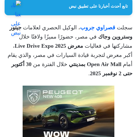
تابع أحدث أخبارنا على تطبيق نبض
سجلت
قصراوي جروب
، الوكيل الحصري لعلامات
جيتور
وستروين وجاك
في مصر، حضورًا مميزًا ولافتًا خلال
مشاركتها في فعاليات
معرض Live Drive Expo 2025
،
أكبر معرض لتجربة قيادة السيارات في مصر، والذي يقام
أمام
Open Air Mall بمدينتي
خلال الفترة من
30 أكتوبر
حتى 2 نوفمبر 2025
.