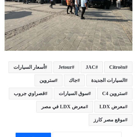
Citroën
JAC
Jetour
أسعار السيارات
السيارات الجديدة
جاك
ستروين
ستروين C4
سوق السيارات
قصراوي جروب
معرض LDX
معرض LDX في مصر
موقع مصر كارز