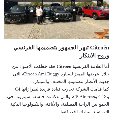
Citroën تبهر الجمهور بتصميمها الفرنسي
وروح الابتكار
أما العلامة الفرنسية
Citroën
فقد خطفت الأضواء من
خلال عرضها المميز لسيارة Citroën Ami Buggy، التي
جذبت الأنظار بتصميمها المختلف والمبتكر.
كما قدّمت الشركة تجارب قيادة فريدة لطرازاتها C4
وC4X وC5 Aircross، والتي عكست فلسفة سيتروين في
الجمع بين الراحة المطلقة، والأناقة، والتكنولوجيا الذكية
التي تميز سياراتها في فئتها.