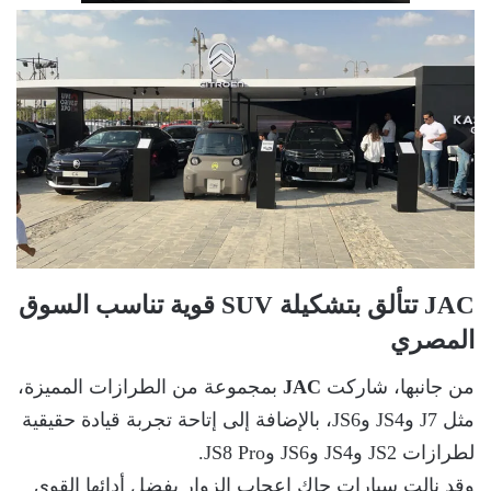
JAC تتألق بتشكيلة SUV قوية تناسب السوق
المصري
من جانبها، شاركت
JAC
بمجموعة من الطرازات المميزة،
مثل J7 وJS4 وJS6، بالإضافة إلى إتاحة تجربة قيادة حقيقية
لطرازات JS2 وJS4 وJS6 وJS8 Pro.
وقد نالت سيارات جاك إعجاب الزوار بفضل أدائها القوي