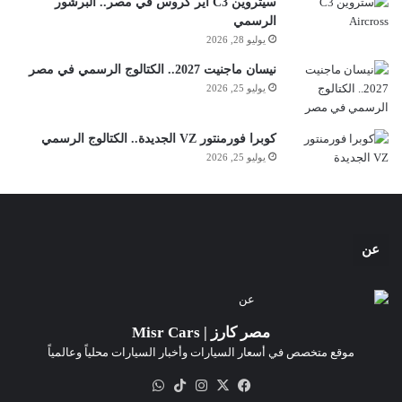
سيتروين C3 آير كروس في مصر.. البرشور
الرسمي
يوليو 28, 2026
نيسان ماجنيت 2027.. الكتالوج الرسمي في مصر
يوليو 25, 2026
كوبرا فورمنتور VZ الجديدة.. الكتالوج الرسمي
يوليو 25, 2026
عن
مصر كارز | Misr Cars
موقع متخصص في أسعار السيارات وأخبار السيارات محلياً وعالمياً
‫X
فيسبوك
انستقرام
‫TikTok
واتساب