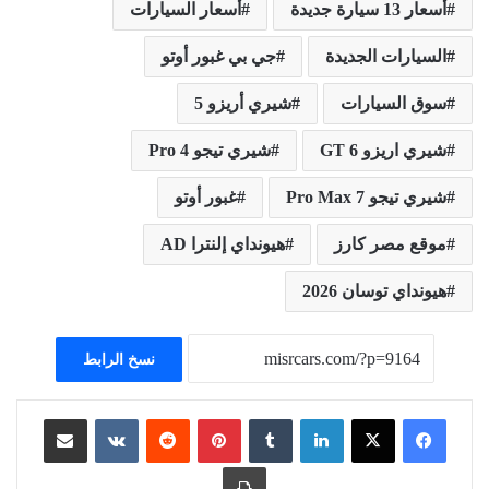
أسعار 13 سيارة جديدة
أسعار السيارات
السيارات الجديدة
جي بي غبور أوتو
سوق السيارات
شيري أريزو 5
شيري اريزو 6 GT
شيري تيجو 4 Pro
شيري تيجو 7 Pro Max
غبور أوتو
موقع مصر كارز
هيونداي إلنترا AD
هيونداي توسان 2026
نسخ الرابط
لينكدإن
بينتيريست
مشاركة عبر البريد
طباعة