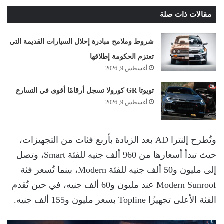
مقالات ذات صلة
شروط وملامح مبادرة إحلال السيارات القديمة التي
تعتزم الحكومة إطلاقها
أغسطس 9, 2026
تويوتا GR كورولا تسجل أرقامًا أقوى في التسارع
أغسطس 9, 2026
وتُطرح إلنترا AD بعد الزيادة بأربع فئات من التجهيزات،
حيث تبدأ أسعارها من 960 ألف جنيه للفئة Smart، وتصل
إلى مليون و50 ألف جنيه للفئة Modern، بينما تُسعر فئة
Modern Sunroof عند مليون و60 ألف جنيه، في حين تُقدم
الفئة الأعلى تجهيزًا Topline بسعر مليون و155 ألف جنيه.