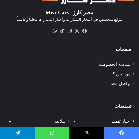
مصر كارز | Misr Cars
موقع متخصص في أسعار السيارات وأخبار السيارات محلياً وعالمياً
‫X
فيسبوك
انستقرام
‫TikTok
واتساب
صفحات
سياسة الخصوصية
من نحن ؟
تواصل معنا
تصنيفات
أخبار تهمك
سلايدر
أخبار عالمية
سوق المستعمل
يسبوك
‫X
واتساب
تيلقرام