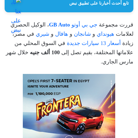
تابع أحدث أخبارنا على تطبيق نبض
قررت مجموعة
جي بي أوتو
GB Auto
، الوكيل الحصري
لعلامات
هيونداي
و
شانجان
و
هافال
و
شيري
في مصر،
زيادة
أسعار 13 سيارات جديدة
في السوق المحلي من
علاماتها المختلفة، بقيم تصل إلى
100 ألف جنيه
خلال شهر
مارس الجاري.