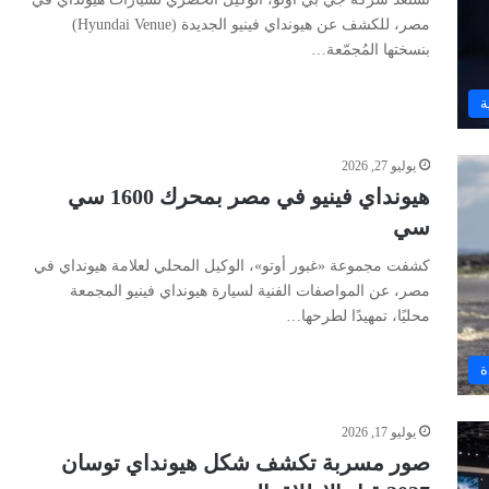
مصر، للكشف عن هيونداي فينيو الجديدة (Hyundai Venue)
بنسختها المُجمّعة…
ة
يوليو 27, 2026
هيونداي فينيو في مصر بمحرك 1600 سي
سي
كشفت مجموعة «غبور أوتو»، الوكيل المحلي لعلامة هيونداي في
مصر، عن المواصفات الفنية لسيارة هيونداي فينيو المجمعة
محليًا، تمهيدًا لطرحها…
ة
يوليو 17, 2026
صور مسربة تكشف شكل هيونداي توسان