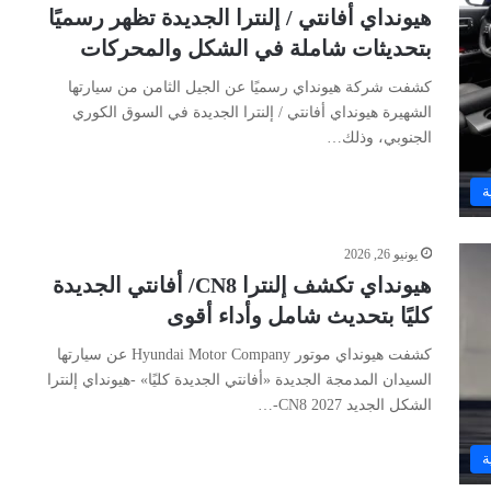
هيونداي أفانتي / إلنترا الجديدة تظهر رسميًا
بتحديثات شاملة في الشكل والمحركات
كشفت شركة هيونداي رسميًا عن الجيل الثامن من سيارتها
الشهيرة هيونداي أفانتي / إلنترا الجديدة في السوق الكوري
الجنوبي، وذلك…
ة
يونيو 26, 2026
هيونداي تكشف إلنترا CN8/ أفانتي الجديدة
كليًا بتحديث شامل وأداء أقوى
كشفت هيونداي موتور Hyundai Motor Company عن سيارتها
السيدان المدمجة الجديدة «أفانتي الجديدة كليًا» -هيونداي إلنترا
الشكل الجديد CN8 2027-…
ة