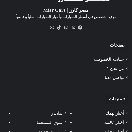
مصر كارز | Misr Cars
موقع متخصص في أسعار السيارات وأخبار السيارات محلياً وعالمياً
‫X
فيسبوك
انستقرام
‫TikTok
واتساب
صفحات
سياسة الخصوصية
من نحن ؟
تواصل معنا
تصنيفات
أخبار تهمك
سلايدر
أخبار عالمية
سوق المستعمل
أخبار محلية
سيارات جديدة