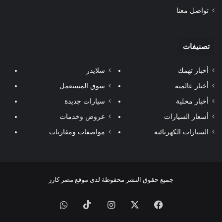
تواصل معنا
تصنيفات
أخبار تهمك
سلايدر
أخبار عالمية
سوق المستعمل
أخبار محلية
سيارات جديدة
أسعار السيارات
عروض وخدمات
السيارات الكهربائية
مواصفات ومقارنات
جميع حقوق النشر محفوظة لدى موقع مصر كارز
فيسبوك
‫X
انستقرام
‫TikTok
واتساب