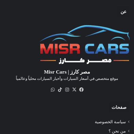
عن
مصر كارز | Misr Cars
موقع متخصص في أسعار السيارات وأخبار السيارات محلياً وعالمياً
‫X
فيسبوك
انستقرام
‫TikTok
واتساب
صفحات
سياسة الخصوصية
من نحن ؟