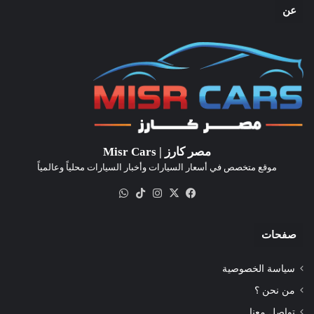
عن
مصر كارز | Misr Cars
موقع متخصص في أسعار السيارات وأخبار السيارات محلياً وعالمياً
‫X
فيسبوك
انستقرام
‫TikTok
واتساب
صفحات
سياسة الخصوصية
من نحن ؟
تواصل معنا