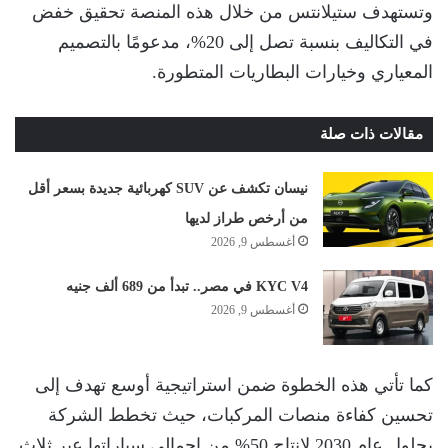
وتستهدف ستيلانتس من خلال هذه المنصة تحقيق خفض
في التكاليف بنسبة تصل إلى 20%، مدعومًا بالتصميم
المعياري وخيارات البطاريات المتطورة.
مقالات ذات صلة
نيسان تكشف عن SUV كهربائية جديدة بسعر أقل
من أرخص طراز لديها
أغسطس 9, 2026
KYC V4 في مصر.. تبدأ من 689 ألف جنيه
أغسطس 9, 2026
كما تأتي هذه الخطوة ضمن استراتيجية أوسع تهدف إلى
تحسين كفاءة منصات المركبات، حيث تخطط الشركة
بحلول عام 2030 لإنتاج 50% من إجمالي سياراتها عبر ثلاث