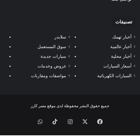
تصنيفات
أخبار تهمك
سلايدر
أخبار عالمية
سوق المستعمل
أخبار محلية
سيارات جديدة
أسعار السيارات
عروض وخدمات
السيارات الكهربائية
مواصفات ومقارنات
جميع حقوق النشر محفوظة لدى موقع مصر كارز
فيسبوك
‫X
انستقرام
‫TikTok
واتساب