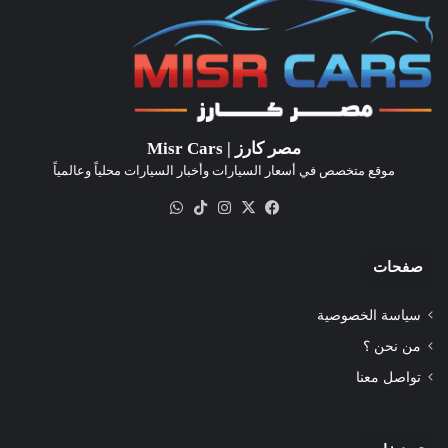
مصر كارز | Misr Cars
موقع متخصص في أسعار السيارات وأخبار السيارات محلياً وعالمياً
‫X
فيسبوك
انستقرام
‫TikTok
واتساب
صفحات
سياسة الخصوصية
من نحن ؟
تواصل معنا