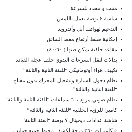
مثبت و محدد للسرعة
شاشة 8 بوصة تعمل باللمس
التدعيم لهواتف أبل وأندرويد
إمكانية ضبط أرتفاع مقعد السائق
مقاعد خلفية يمكن طيها ( ٤٠:٦٠)
بدالات لنقل السرعات اليدوي خلف عجلة القيادة
تكييف هواء أوتوماتيكي “للفئة الثانية والثالثة”
نظام دخول السيارة وتشغيل المحرك بدون مفتاح
“للفئة الثانية والثالثة”
نظام صوتي مزود بـ ٦ سماعات “للفئة الثانية والثالثة”
كاميرا للرؤية الخلفية “للفئة الثانية والثالثة”
شاشة عدادات ديجيتال ٧ بوصة “الفئة الثالثة”
ع كاميرات ٣٦٠ درجة لكشف محيط جميع جوانب