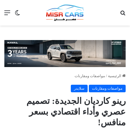
بحث عن
الق
الوضع ا
الرئيسية
/
مواصفات ومقارنات
مواصفات ومقارنات
سلايدر
رينو كارديان الجديدة: تصميم
عصري وأداء اقتصادي بسعر
منافس!