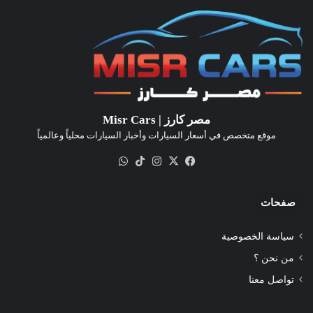
مصر كارز | Misr Cars
موقع متخصص في أسعار السيارات وأخبار السيارات محلياً وعالمياً
‫X
فيسبوك
انستقرام
‫TikTok
واتساب
صفحات
سياسة الخصوصية
من نحن ؟
تواصل معنا