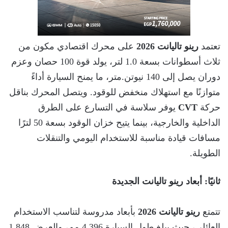
تعتمد
رينو تاليانت 2026
على محرك اقتصادي مكون من
ثلاث أسطوانات بسعة 1.0 لتر، يولد قوة 100 حصان وعزم
دوران يصل إلى 140 نيوتن.متر، ما يمنح السيارة أداءً
متوازنًا مع استهلاك منخفض للوقود. ويتصل المحرك بناقل
حركة
CVT
يوفر سلاسة في التسارع على الطرق
الداخلية والخارجية، بينما يتيح خزان الوقود بسعة 50 لترًا
مسافات قيادة مناسبة للاستخدام اليومي والتنقلات
الطويلة.
ثانيًا: أبعاد رينو تاليانت الجديدة
تتمتع
رينو تاليانت 2026
بأبعاد مدروسة لتناسب الاستخدام
العائلي، حيث يبلغ طول السيارة 4,396 مم، والعرض 1,848