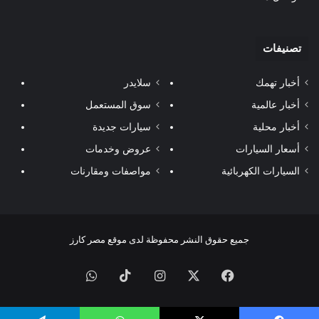
تصنيفات
أخبار تهمك
سلايدر
أخبار عالمية
سوق المستعمل
أخبار محلية
سيارات جديدة
أسعار السيارات
عروض وخدمات
السيارات الكهربائية
مواصفات ومقارنات
جميع حقوق النشر محفوظة لدى موقع مصر كارز
فيسبوك
‫X
انستقرام
‫TikTok
واتساب