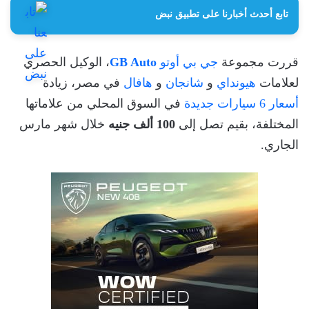
تابع أحدث أخبارنا على تطبيق نبض
قررت مجموعة
جي بي أوتو
GB Auto
، الوكيل الحصري
لعلامات
هيونداي
و
شانجان
و
هافال
في مصر، زيادة
أسعار 6 سيارات جديدة
في السوق المحلي من علاماتها
المختلفة، بقيم تصل إلى
100 ألف جنيه
خلال شهر مارس
الجاري.