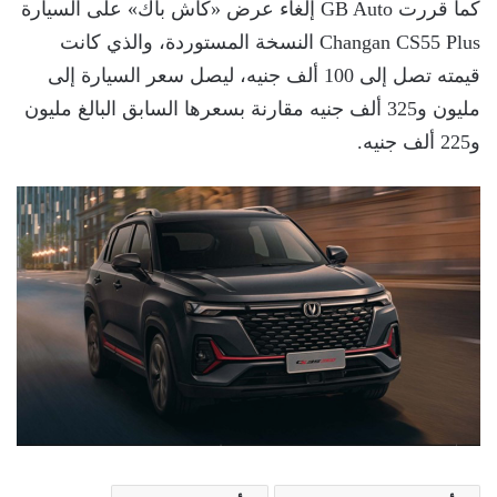
كما قررت GB Auto إلغاء عرض «كاش باك» على السيارة
Changan CS55 Plus النسخة المستوردة، والذي كانت
قيمته تصل إلى 100 ألف جنيه، ليصل سعر السيارة إلى
مليون و325 ألف جنيه مقارنة بسعرها السابق البالغ مليون
و225 ألف جنيه.