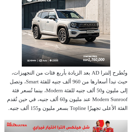
وتُطرح إلنترا AD بعد الزيادة بأربع فئات من التجهيزات،
حيث تبدأ أسعارها من 960 ألف جنيه للفئة Smart، وتصل
إلى مليون و50 ألف جنيه للفئة Modern، بينما تُسعر فئة
Modern Sunroof عند مليون و60 ألف جنيه، في حين تُقدم
الفئة الأعلى تجهيزًا Topline بسعر مليون و155 ألف جنيه.