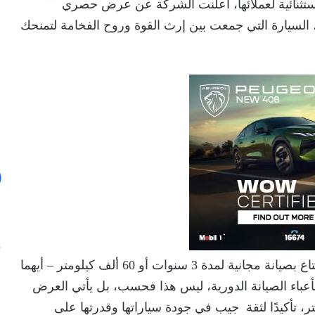
تثنائية لعملائها، أعلنت الشركة عن عرض حصري
 السيارة التي جمعت بين إرث القوة وروح الفخامة لتمنحك
يمكنك اليوم اقتناء چيب جراند شيروكي إل والاستمتاع بصيانة مجانية لمدة 3 سنوات أو 60 ألف كيلومتر – أيهما
بأعباء الصيانة الدورية، ليس هذا فحسب، بل يأتي العرض
 سنوات أو حتى 400 ألف كيلومتر، تأكيدًا لثقة جيب في جودة سياراتها وقدرتها على