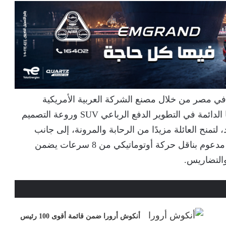
في مصر من خلال مصنع الشركة العربية الأمريكية
للسيارات – AAV، تجسّد سياراتنا الاستثنائية ورغبتنا الدائمة في التطوير الدفع الرباعي SUV وروعة التصميم
تمنح العائلة مزيدًا من الرحابة والمرونة، إلى جانب
محرك V6 سعة 3.6 لتر بقوة تصل إلى 290 حصانًا، مدعوم بناقل حركة أوتوماتيكي من 8 سرعات يضمن
التضاريس.
أنكوش أرورا ضمن قائمة أقوى 100 رئيس