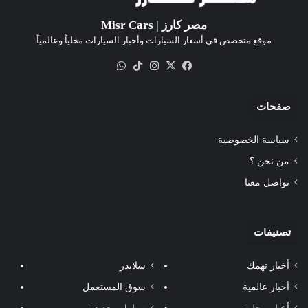
مصر كارز | Misr Cars
موقع متخصص في أسعار السيارات وأخبار السيارات محلياً وعالمياً
‫X
فيسبوك
انستقرام
‫TikTok
واتساب
صفحات
سياسة الخصوصية
من نحن ؟
تواصل معنا
تصنيفات
أخبار تهمك
سلايدر
أخبار عالمية
سوق المستعمل