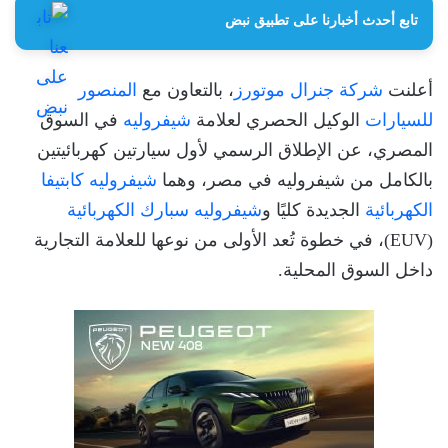
تابع أحدث أخبارنا على تطبيق نبض
أعلنت
شركة جنرال موتورز
، بالتعاون مع
المنصور
للسيارات
الوكيل الحصري لعلامة
شيفروليه
في السوق
المصري، عن الإطلاق الرسمي لأول سيارتين كهربائيتين
بالكامل من شيفروليه في مصر، وهما
شيفروليه كابتيفا
الكهربائية
الجديدة كليًا و
شيفروليه سبارك الكهربائية
(EUV)، في خطوة تُعد الأولى من نوعها للعلامة التجارية
داخل السوق المحلية.