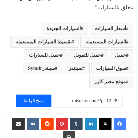
يتعلق بالسيارات”.
أسعار السيارات
السيارات الجديدة
السيارات المستعملة
تقسيط السيارات المستعملة
جميل
جميل للتمويل
جميل للسيارات
سوق السيارات
سيلندر
ﺳﯾﻠﻧدرSylndr
موقع مصر كارز
نسخ الرابط
لينكدإن
بينتيريست
مشاركة عبر البريد
طباعة