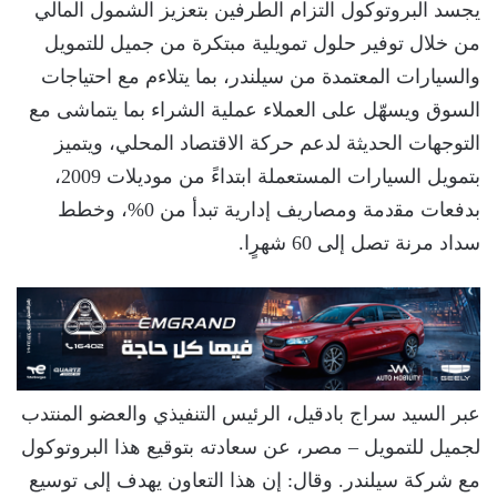
يجسد البروتوكول التزام الطرفين بتعزيز الشمول المالي
من خلال توفير حلول تمويلية مبتكرة من جميل للتمويل
والسيارات المعتمدة من سيلندر، بما يتلاءم مع احتياجات
السوق ويسهّل على العملاء عملية الشراء بما يتماشى مع
التوجهات الحديثة لدعم حركة الاقتصاد المحلي، ويتميز
بتمويل السيارات المستعملة ابتداءً من موديلات 2009،
بدﻓﻌﺎت ﻣﻘدﻣﺔ ومصاريف إدارية تبدأ من 0%، وخطط
سداد مرنة تصل إلى 60 شهرٍا.
عبر السيد سراج بادقيل، الرئيس التنفيذي والعضو المنتدب
لجميل للتمويل – مصر، عن سعادته بتوقيع هذا البروتوكول
مع شركة سيلندر. وقال: إن هذا التعاون يهدف إلى توسيع