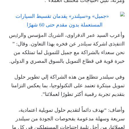
ومرنة، تلبي احتياجات مختلف العملاء”.
وأعرب السيد ﻋﻣر اﻟدﻓراوى، اﻟﺷرﯾك اﻟﻣؤﺳس واﻟرﺋﯾس
اﻟﺗﻧﻔﯾذى ﻟشركة ﺳﯾﻠﻧدر عن فخره بهذا التعاون. وقال: ”
نحن سعداء بالشراكة مع جميل للتمويل لما تمتلكه من
خبرة قوية في قطاع التمويل بالسوق المصري و الدولي.
وفي سيلندر نتطلع من هذه الشراكة إلي تطوير حلول
تمويل مبتكرة تعتمد على التكنولوجيا، بما يعكس التزامنا
بتقديم تجربة رقمية أكثر تطورًا لعملائنا”.
وأضاف: “نهدف دائماً لتقديم حلول تمويلية اعتمادية،
سريعة وسهلة مدعومة بفحوصات الجودة من سيلندر
لعملائنا، من أجل تلبية احتياجات المستهلكين فى كل ما