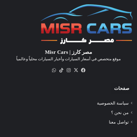
مصر كارز | Misr Cars
موقع متخصص في أسعار السيارات وأخبار السيارات محلياً وعالمياً
‫X
فيسبوك
انستقرام
‫TikTok
واتساب
صفحات
سياسة الخصوصية
من نحن ؟
تواصل معنا