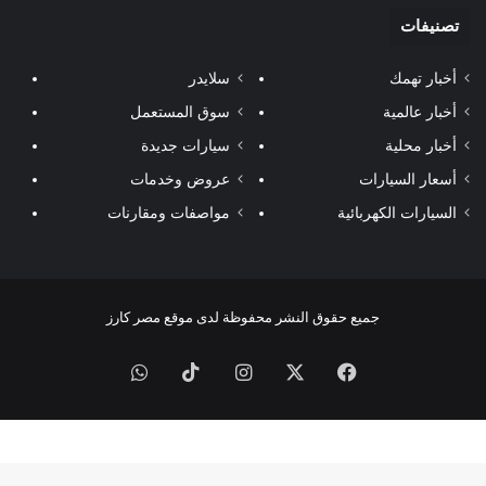
تصنيفات
أخبار تهمك
سلايدر
أخبار عالمية
سوق المستعمل
أخبار محلية
سيارات جديدة
أسعار السيارات
عروض وخدمات
السيارات الكهربائية
مواصفات ومقارنات
جميع حقوق النشر محفوظة لدى موقع مصر كارز
فيسبوك
‫X
انستقرام
‫TikTok
واتساب