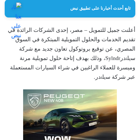
تابع أحدث أخبارنا على تطبيق نبض
أعلنت جميل للتمويل – مصر، إحدى الشركات الرائدة في
تقديم الخدمات والحلول التمويلية المبتكرة في السوق
المصري، عن توقيع بروتوكول تعاون جديد مع شركة
ﺳﯾﻠﻧدرSylndr، وذلك بهدف إتاحة حلول تمويلية مرنة
وميسرة للعملاء الراغبين في شراء السيارات المستعملة
عبر شركة ﺳﯾﻠﻧدر.