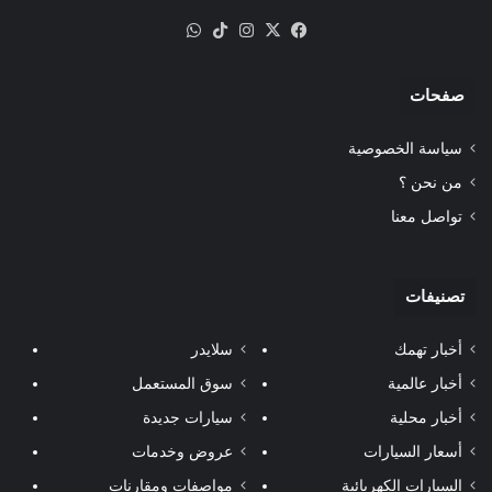
‫X
فيسبوك
انستقرام
‫TikTok
واتساب
صفحات
سياسة الخصوصية
من نحن ؟
تواصل معنا
تصنيفات
أخبار تهمك
سلايدر
أخبار عالمية
سوق المستعمل
أخبار محلية
سيارات جديدة
أسعار السيارات
عروض وخدمات
السيارات الكهربائية
مواصفات ومقارنات