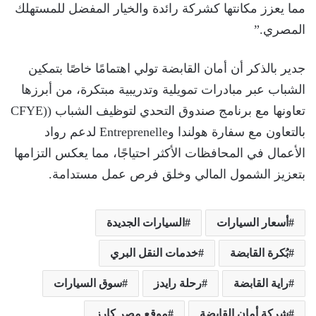
مما يعزز مكانتها كشركة رائدة والخيار المفضل للمستهلك
المصري.”
جدير بالذكر أن أمان القابضة تولي اهتمامًا خاصًا بتمكين
الشباب عبر مبادرات تمويلية وتدريبية مبتكرة، من أبرزها
تعاونها مع برنامج صندوق التحدي لتوظيف الشباب ((CFYE
بالتعاون مع سفارة هولندا وEntreprenelle لدعم رواد
الأعمال في المحافظات الأكثر احتياجًا، مما يعكس التزامها
بتعزيز الشمول المالي وخلق فرص عمل مستدامة.
أسعار السيارات
السيارات الجديدة
بُكرة القابضة
خدمات النقل البري
راية القابضة
رحلة رايدز
سوق السيارات
شركة أمان القابضة
موقع مصر كارز