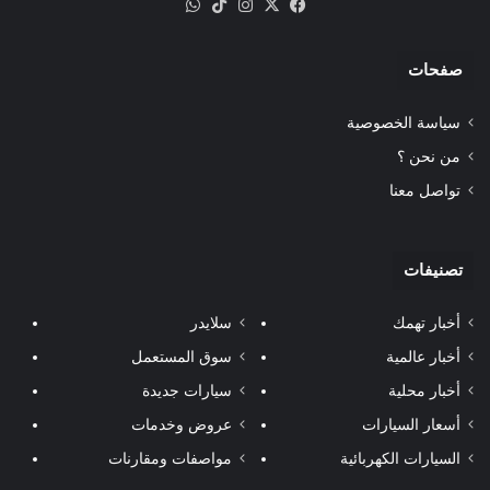
‫X
فيسبوك
انستقرام
‫TikTok
واتساب
صفحات
سياسة الخصوصية
من نحن ؟
تواصل معنا
تصنيفات
أخبار تهمك
سلايدر
أخبار عالمية
سوق المستعمل
أخبار محلية
سيارات جديدة
أسعار السيارات
عروض وخدمات
السيارات الكهربائية
مواصفات ومقارنات