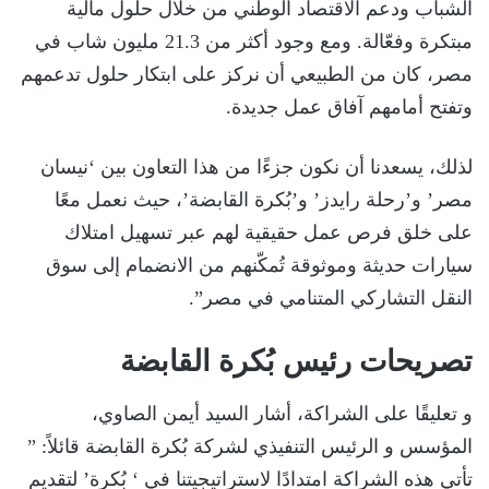
الشباب ودعم الاقتصاد الوطني من خلال حلول مالية
مبتكرة وفعّالة. ومع وجود أكثر من 21.3 مليون شاب في
مصر، كان من الطبيعي أن نركز على ابتكار حلول تدعمهم
وتفتح أمامهم آفاق عمل جديدة.
لذلك، يسعدنا أن نكون جزءًا من هذا التعاون بين ‘نيسان
مصر’ و’رحلة رايدز’ و’بُكرة القابضة’، حيث نعمل معًا
على خلق فرص عمل حقيقية لهم عبر تسهيل امتلاك
سيارات حديثة وموثوقة تُمكّنهم من الانضمام إلى سوق
النقل التشاركي المتنامي في مصر”.
تصريحات رئيس بُكرة القابضة
و تعليقًا على الشراكة، أشار السيد أيمن الصاوي،
المؤسس و الرئيس التنفيذي لشركة بُكرة القابضة قائلاً: ”
تأتي هذه الشراكة امتدادًا لاستراتيجيتنا في ‘ بُكرة’ لتقديم