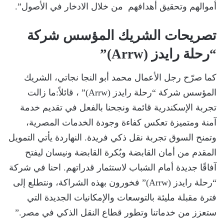
أموالهم وتحقيق أهدافهم من خلال الادخار في الأصول”.
تصريحات الشريك المؤسس شركة
“رحلة رايدز (Arrw)”
كما صرّح رجل الأعمال محمد أبو النجا نجاتي، الشريك
المؤسس شركة “رحلة رايدز (Arrw)” ، قائلاً:ما زالت
تجربة الإسكندرية قائمة ونجحنا بالفعل في تقديم خدمة
آمنة ومتميزة تعكس كفاءة وجودة الخدمات المصرية،
وتمنح السوق تجربة نقل ذكي فريدة. النهاردة يأتي التمويل
المقدم من أمان القابضة وبُكرة القابضة ونيسان ليفتح
آفاقًا جديدة أمام الشباب لاستثمار قدراتهم. احنا في شركة
“رحلة رايدز (Arrw)” فخورون بهذه الشراكة، ونتطلع إلى
فترة مقبلة مليئة بالتوسعات والإمكانيات الجديدة التي
ستعزز من خدماتنا وتطور قطاع النقل الذكي في مصر.”