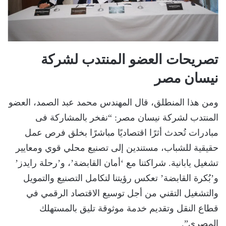
تصريحات العضو المنتدب لشركة
نيسان مصر
ومن هذا المنطلق، قال المهندس محمد عبد الصمد، العضو
المنتدب لشركة نيسان مصر: “نفخر بالمشاركة فى
مبادرات تُحدث أثرًا اقتصاديًا مباشرًا بخلق فرص عمل
حقيقية للشباب، مستندين إلى تصنيع محلي قوي ومعايير
تشغيل يابانية. شراكتنا مع ‘أمان القابضة’، و’رحلة رايدز’
و’بُكرة القابضة’ تعكس رؤيتنا لتكامل التصنيع والتمويل
والتشغيل التقني من أجل توسيع الاقتصاد الرقمي في
قطاع النقل وتقديم خدمة موثوقة تليق بالمستهلك
المصري”.