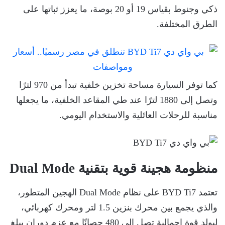
ذكي وجنوط بقياس 19 أو 20 بوصة، ما يعزز ثباتها على
الطرق المختلفة.
كما توفر السيارة مساحة تخزين خلفية تبدأ من 970 لترًا
وتصل إلى 1880 لترًا عند طي المقاعد الخلفية، ما يجعلها
مناسبة للرحلات العائلية والاستخدام اليومي.
منظومة هجينة قوية بتقنية Dual Mode
تعتمد BYD Ti7 على نظام Dual Mode الهجين المتطور،
والذي يجمع بين محرك بنزين 1.5 لتر ومحرك كهربائي،
ليولد قوة إجمالية تصل إلى 480 حصانًا مع عزم دوران يبلغ