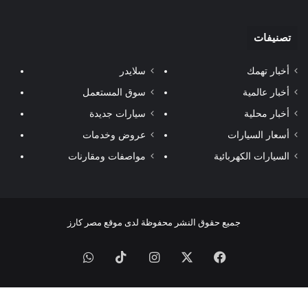
تصنيفات
أخبار تهمك
سلايدر
أخبار عالمية
سوق المستعمل
أخبار محلية
سيارات جديدة
أسعار السيارات
عروض وخدمات
السيارات الكهربائية
مواصفات ومقارنات
جميع حقوق النشر محفوظة لدى موقع مصر كارز
فيسبوك
‫X
انستقرام
‫TikTok
واتساب