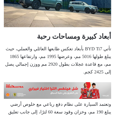
أبعاد كبيرة ومساحات رحبة
تأتي BYD Ti7 بأبعاد تعكس طابعها العائلي والعملي، حيث
يبلغ طولها 5016 مم، وعرضها 1995 مم، وارتفاعها 1865
مم، مع قاعدة عجلات بطول 2920 مم ووزن إجمالي يصل
إلى 2425 كجم.
وتعتمد السيارة على نظام دفع رباعي مع خلوص أرضي
يبلغ 190 مم، وخزان وقود سعة 60 لترًا، إلى جانب تعليق