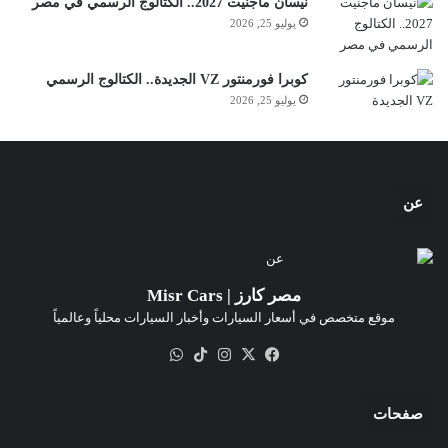
نيسان ماجنيت 2027.. الكتالوج الرسمي في مصر
يوليو 25, 2026
كوبرا فورمنتور VZ الجديدة.. الكتالوج الرسمي
يوليو 25, 2026
عن
مصر كارز | Misr Cars
موقع متخصص في أسعار السيارات وأخبار السيارات محلياً وعالمياً
‫X
فيسبوك
انستقرام
‫TikTok
واتساب
صفحات