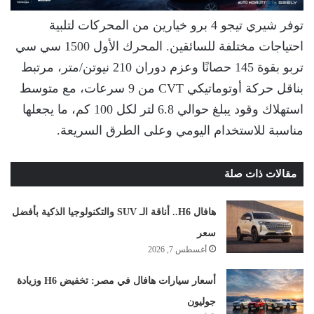
توفر شيري تيجو 4 برو خيارين من المحركات لتلبية
احتياجات مختلفة للسائقين. المحرك الأول 1500 سي سي
تربو بقوة 145 حصانًا وعزم دوران 210 نيوتن/متر، مرتبط
بناقل حركة أوتوماتيكي CVT من 9 سرعات، مع متوسط
استهلاك وقود يبلغ حوالي 6.8 لتر لكل 100 كم، ما يجعلها
مناسبة للاستخدام اليومي وعلى الطرق السريعة.
مقالات ذات صلة
هافال H6.. أناقة الـ SUV والتكنولوجيا الذكية بأفضل
سعر
أغسطس 7, 2026
أسعار سيارات هافال في مصر: تخفيض H6 وزيادة
جوليون