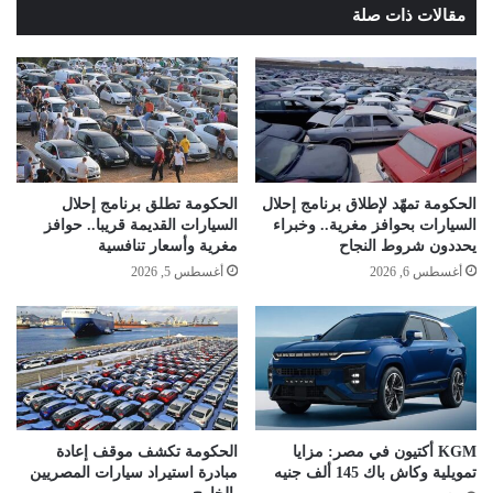
مقالات ذات صلة
الحكومة تمهّد لإطلاق برنامج إحلال
الحكومة تطلق برنامج إحلال
السيارات بحوافز مغرية.. وخبراء
السيارات القديمة قريبا.. حوافز
يحددون شروط النجاح
مغرية وأسعار تنافسية
أغسطس 6, 2026
أغسطس 5, 2026
KGM أكتيون في مصر: مزايا
الحكومة تكشف موقف إعادة
تمويلية وكاش باك 145 ألف جنيه
مبادرة استيراد سيارات المصريين