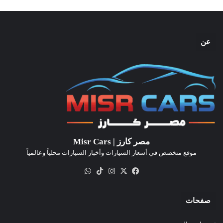
عن
مصر كارز | Misr Cars
موقع متخصص في أسعار السيارات وأخبار السيارات محلياً وعالمياً
‫X
فيسبوك
انستقرام
‫TikTok
واتساب
صفحات