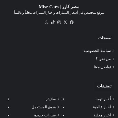
مصر كارز | Misr Cars
موقع متخصص في أسعار السيارات وأخبار السيارات محلياً وعالمياً
‫X
فيسبوك
انستقرام
‫TikTok
واتساب
صفحات
سياسة الخصوصية
من نحن ؟
تواصل معنا
تصنيفات
أخبار تهمك
سلايدر
أخبار عالمية
سوق المستعمل
أخبار محلية
سيارات جديدة