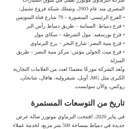
المصري منذ عام 2003، وتمتلك شبكة فروع تشمل:
• الفرع الرئيسي: المنصورة – 79 شارع قناة السويس
• فرع دمياط: السنانية – طريق دمياط رأس البر
• فرع بورسعيد: مول الشرطة – سكاي مول
• فرع منية النصر: شارع البحر – برج البرماوي
• فرع ميت الخولي مؤمن: مركز منية النصر – طريق
المنزلة
وتُعد الشركة موزعًا معتمدًا لعدد من العلامات التجارية
الكبرى مثل MG، أوبل، شيفروليه، هافال، شانجان،
روكس، والآن سوايست.
تاريخ من التوسعات المستمرة
في يناير 2020، افتتحت البرماوي موتورز صالة عرض
جديدة في دمياط بمساحة 500 متر مربع، لخدمة عملاء