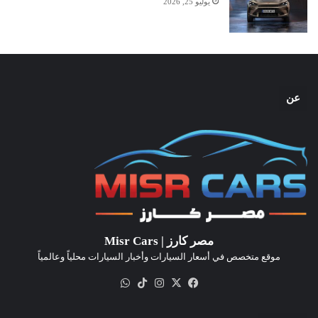
يوليو 25, 2026
عن
مصر كارز | Misr Cars
موقع متخصص في أسعار السيارات وأخبار السيارات محلياً وعالمياً
‫X
فيسبوك
انستقرام
‫TikTok
واتساب