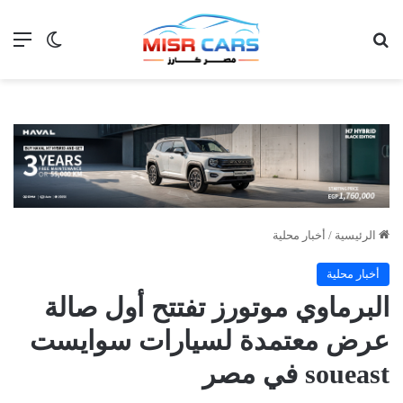
بحث عن
الق
الوضع ا
الرئيسية
/
أخبار محلية
أخبار محلية
البرماوي موتورز تفتتح أول صالة
عرض معتمدة لسيارات سوايست
soueast في مصر