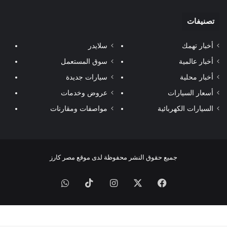
تصنيفات
أخبار تهمك
سلايدر
أخبار عالمية
سوق المستعمل
أخبار محلية
سيارات جديدة
أسعار السيارات
عروض وخدمات
السيارات الكهربائية
مواصفات ومقارنات
جميع حقوق النشر محفوظة لدى موقع مصر كارز
فيسبوك
‫X
انستقرام
‫TikTok
واتساب