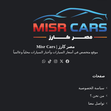
مصر كارز | Misr Cars
موقع متخصص في أسعار السيارات وأخبار السيارات محلياً وعالمياً
‫X
فيسبوك
انستقرام
‫TikTok
واتساب
صفحات
سياسة الخصوصية
من نحن ؟
تواصل معنا