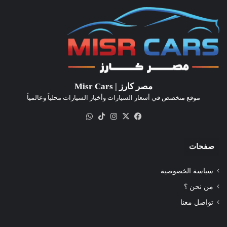
مصر كارز | Misr Cars
موقع متخصص في أسعار السيارات وأخبار السيارات محلياً وعالمياً
‫X
فيسبوك
انستقرام
‫TikTok
واتساب
صفحات
سياسة الخصوصية
من نحن ؟
تواصل معنا