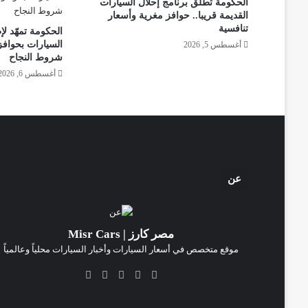
الحكومة تطلق برنامج إحلال السيارات
القديمة قريبا.. حوافز مغرية وأسعار
تنافسية
الحكومة تمهّد لإ
السيارات بحوافز
أغسطس 5, 2026
شروط النجاح
أغسطس 6, 2026
عن
مصر كارز | Misr Cars
موقع متخصص في أسعار السيارات وأخبار السيارات محلياً وعالمياً
‫X
فيسبوك
انستقرام
‫TikTok
واتساب