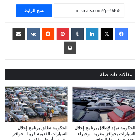
نسخ الرابط
لينكدإن
بينتيريست
مشاركة عبر البريد
طباعة
مقالات ذات صلة
الحكومة تمهّد لإطلاق برنامج إحلال
الحكومة تطلق برنامج إحلال
السيارات بحوافز مغرية.. وخبراء
السيارات القديمة قريبا.. حوافز
يحددون شروط النجاح
مغرية وأسعار تنافسية