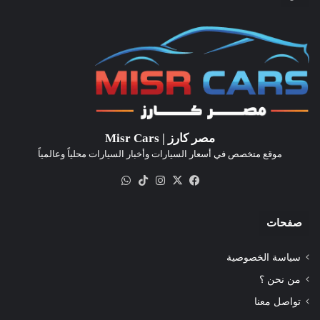
مصر كارز | Misr Cars
موقع متخصص في أسعار السيارات وأخبار السيارات محلياً وعالمياً
‫X
فيسبوك
انستقرام
‫TikTok
واتساب
صفحات
سياسة الخصوصية
من نحن ؟
تواصل معنا