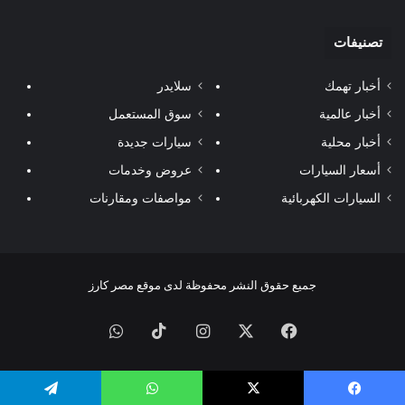
تصنيفات
أخبار تهمك
سلايدر
أخبار عالمية
سوق المستعمل
أخبار محلية
سيارات جديدة
أسعار السيارات
عروض وخدمات
السيارات الكهربائية
مواصفات ومقارنات
جميع حقوق النشر محفوظة لدى موقع مصر كارز
فيسبوك
‫X
انستقرام
‫TikTok
واتساب