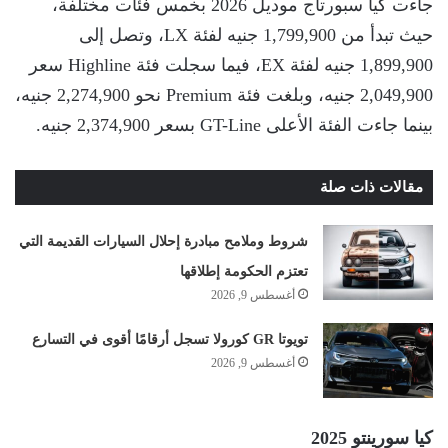
جاءت كيا سبورتاج موديل 2026 بخمس فئات مختلفة،
حيث تبدأ من 1,799,900 جنيه لفئة LX، وتصل إلى
1,899,900 جنيه لفئة EX، فيما سجلت فئة Highline سعر
2,049,900 جنيه، وبلغت فئة Premium نحو 2,274,900 جنيه،
بينما جاءت الفئة الأعلى GT-Line بسعر 2,374,900 جنيه.
مقالات ذات صلة
شروط وملامح مبادرة إحلال السيارات القديمة التي
تعتزم الحكومة إطلاقها
أغسطس 9, 2026
تويوتا GR كورولا تسجل أرقامًا أقوى في التسارع
أغسطس 9, 2026
كيا سورينتو 2025