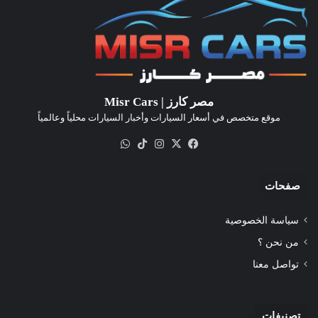
مصر كارز | Misr Cars
موقع متخصص في أسعار السيارات وأخبار السيارات محلياً وعالمياً
‫X
فيسبوك
انستقرام
‫TikTok
واتساب
صفحات
سياسة الخصوصية
من نحن ؟
تواصل معنا
تصنيفات