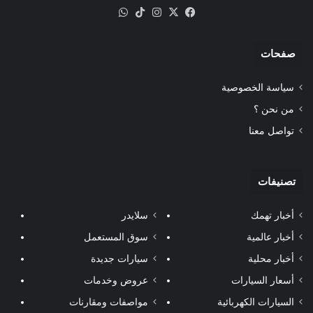
‫X
فيسبوك
انستقرام
‫TikTok
واتساب
صفحات
سياسة الخصوصية
من نحن ؟
تواصل معنا
تصنيفات
أخبار تهمك
سلايدر
أخبار عالمية
سوق المستعمل
أخبار محلية
سيارات جديدة
أسعار السيارات
عروض وخدمات
السيارات الكهربائية
مواصفات ومقارنات