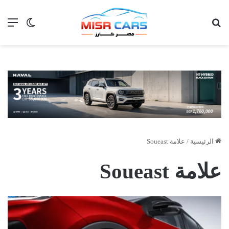
بحث عن
الق
الوضع ا
الرئيسية
/
علامة Soueast
علامة Soueast