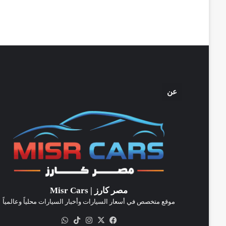
عن
مصر كارز | Misr Cars
موقع متخصص في أسعار السيارات وأخبار السيارات محلياً وعالمياً
‫X
فيسبوك
انستقرام
‫TikTok
واتساب