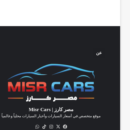
عن
مصر كارز | Misr Cars
موقع متخصص في أسعار السيارات وأخبار السيارات محلياً وعالمياً
‫X
فيسبوك
انستقرام
‫TikTok
واتساب